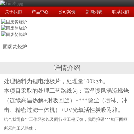
关于我们
产品中心
公司案例
新闻列表
联系我们
固废焚烧炉
详情介绍
处理物料为锂电池极片，处理量
100kg/h
。
本项目采取的处理工艺路线为：高温喷风涡流燃烧
（连续高温热解
+
射吸回旋）
+
***除尘（喷淋、冲
击、精密过滤一体机）
+UV
光氧活性炭吸附箱。
结合我司多年工作经验以及同行业工程反馈，我司拟采***如下图框
所示的工艺路线：