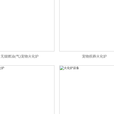
无烟燃油(气)宠物火化炉
宠物殡葬火化炉
1
2
3